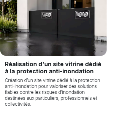
Site 
vign
Réalisation d'un site vitrine dédié
Créatio
à la protection anti-inondation
de Raste
Création d’un site vitrine dédié à la protection
et l’ide
anti-inondation pour valoriser des solutions
fiables contre les risques d’inondation
destinées aux particuliers, professionnels et
collectivités.