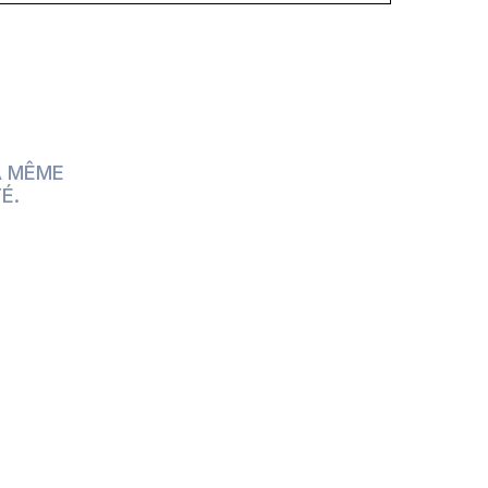
A MÊME
É.